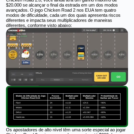
$20.000 se alcançar o final da estrada em um dos modos
avançados.
O jogo Chicken Road 2 nos EUA tem quatro
modos de dificuldade, cada um dos quais apresenta riscos
diferentes e impacta seus multiplicadores de maneiras
diferentes, conforme visto abaixo:
Modos de Dificuldade do Jogo
Passos
Multiplicador
Multiplicador
Probabilidade de
Chicken Road EUA
Envolvidos
Inicial
Máximo
Ganhar por Passo
Fácil
24
x1.02
x24.5
~96%
Médio
22
x1.11
x2.254
~88%
Difícil
20
x1.22
x52.067
~80%
Hardcore
15
x1.63
x3.203.384
~60%
Os apostadores de alto nível têm uma sorte especial ao jogar