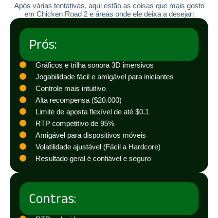
Após várias tentativas, aqui estão as coisas que mais gosto
em Chicken Road 2 e áreas onde ele deixa a desejar:
Prós:
Gráficos e trilha sonora 3D imersivos
Jogabilidade fácil e amigável para iniciantes
Controle mais intuitivo
Alta recompensa ($20.000)
Limite de aposta flexível de até $0.1
RTP competitivo de 95%
Amigável para dispositivos móveis
Volatilidade ajustável (Fácil a Hardcore)
Resultado geral é confiável e seguro
Contras: