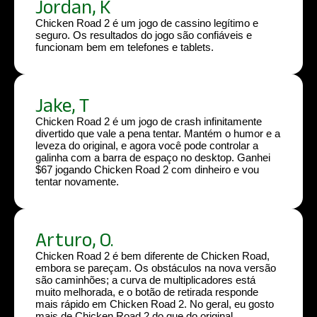
Jordan, K
Chicken Road 2 é um jogo de cassino legítimo e
seguro. Os resultados do jogo são confiáveis e
funcionam bem em telefones e tablets.
Jake, T
Chicken Road 2 é um jogo de crash infinitamente
divertido que vale a pena tentar. Mantém o humor e a
leveza do original, e agora você pode controlar a
galinha com a barra de espaço no desktop. Ganhei
$67 jogando Chicken Road 2 com dinheiro e vou
tentar novamente.
Arturo, O.
Chicken Road 2 é bem diferente de Chicken Road,
embora se pareçam. Os obstáculos na nova versão
são caminhões; a curva de multiplicadores está
muito melhorada, e o botão de retirada responde
mais rápido em Chicken Road 2. No geral, eu gosto
mais de Chicken Road 2 do que do original.