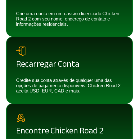
Crie uma conta em um cassino licenciado Chicken
Road 2 com seu nome, endereço de contato e
informações residenciais.
Recarregar Conta
Credite sua conta através de qualquer uma das
opções de pagamento disponíveis. Chicken Road 2
aceita USD, EUR, CAD e mais.
Encontre Chicken Road 2