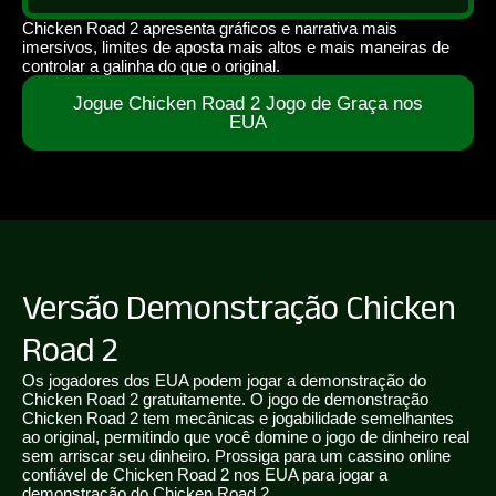
Chicken Road 2 apresenta gráficos e narrativa mais
imersivos, limites de aposta mais altos e mais maneiras de
controlar a galinha do que o original.
Jogue Chicken Road 2 Jogo de Graça nos
EUA
Versão Demonstração Chicken
Road 2
Os jogadores dos EUA podem jogar a demonstração do
Chicken Road 2 gratuitamente. O jogo de demonstração
Chicken Road 2 tem mecânicas e jogabilidade semelhantes
ao original, permitindo que você domine o jogo de dinheiro real
sem arriscar seu dinheiro. Prossiga para um cassino online
confiável de Chicken Road 2 nos EUA para jogar a
demonstração do Chicken Road 2.