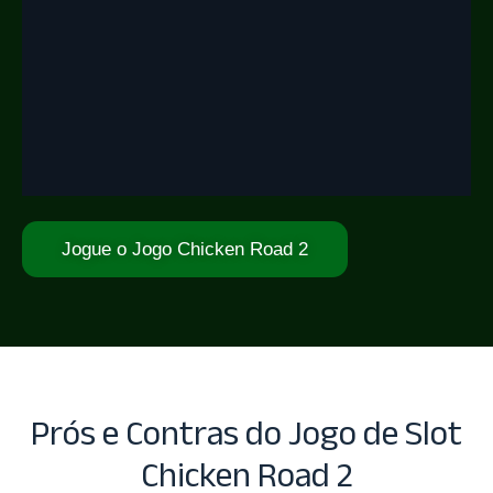
Jogue o Jogo Chicken Road 2
Prós e Contras do Jogo de Slot
Chicken Road 2