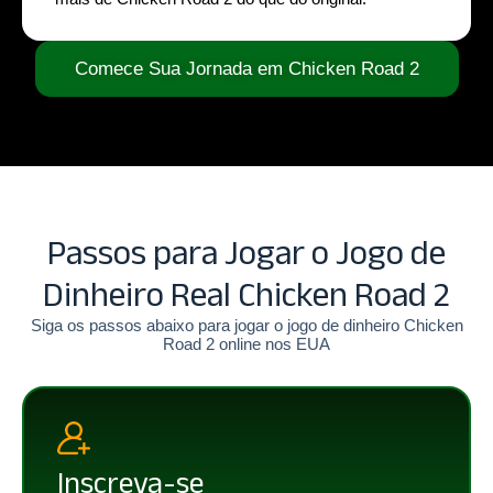
Comece Sua Jornada em Chicken Road 2
Passos para Jogar o Jogo de
Dinheiro Real Chicken Road 2
Siga os passos abaixo para jogar o jogo de dinheiro Chicken
Road 2 online nos EUA
Inscreva-se